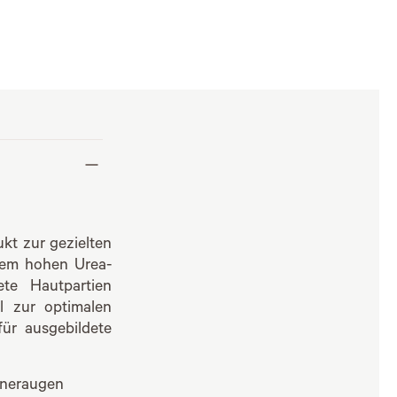
ukt zur gezielten
nem hohen Urea-
ete Hautpartien
al zur optimalen
ür ausgebildete
hneraugen