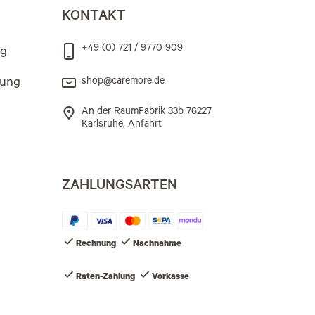
KONTAKT
+49 (0) 721 / 9770 909
ng
rung
shop@caremore.de
An der RaumFabrik 33b 76227
Karlsruhe, Anfahrt
ZAHLUNGSARTEN
Rechnung
Nachnahme
Raten-Zahlung
Vorkasse