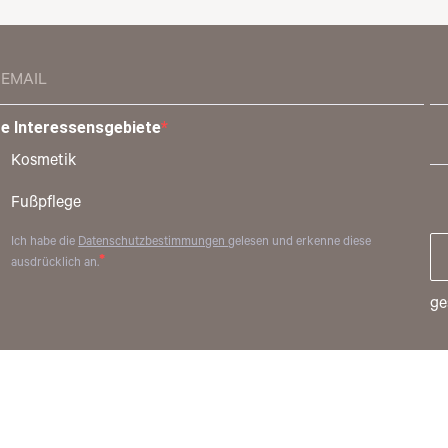
re Interessensgebiete
Kosmetik
Fußpflege
Ich habe die
Datenschutzbestimmungen
gelesen und erkenne diese
ausdrücklich an.
ge