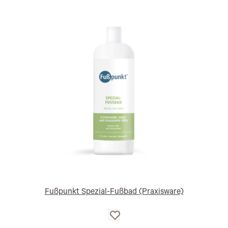
Fußpunkt Spezial-Fußbad (Praxisware)
Auf
die