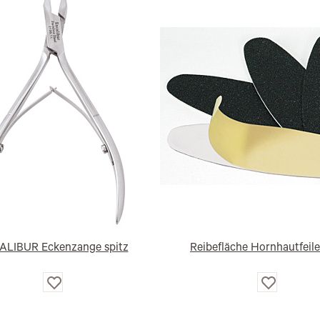
ALIBUR Eckenzange spitz
Reibefläche Hornhautfeile
Auf
Auf
die
die
Wunschliste
Wunschlist