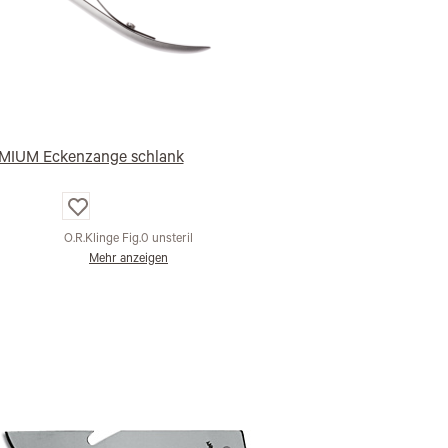
MIUM Eckenzange schlank
Auf
die
Wunschliste
O.R.Klinge Fig.0 unsteril
Mehr anzeigen