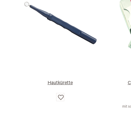
Hautkürette
C
Auf
die
Wunschliste
mit s