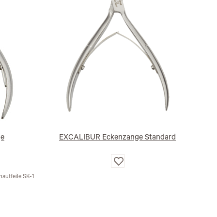
ge
EXCALIBUR Eckenzange Standard
Auf
die
e
Wunschliste
autfeile SK-1