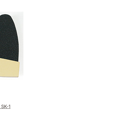
 SK-1
e