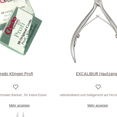
redo Klingen Profi
EXCALIBUR Hautzan
Auf
Auf
die
die
Wunschliste
Wunschlist
chmalen Backen , für kleine Ecken
selbstklebend und maßgerecht auf Hornh
Mehr anzeigen
Mehr anzeigen