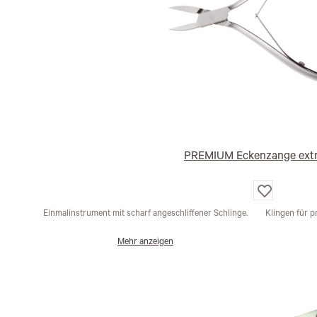
PREMIUM Eckenzange extr
Auf
die
Wunschliste
Einmalinstrument mit scharf angeschliffener Schlinge.
Klingen für 
Mehr anzeigen