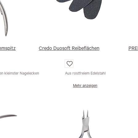
mmspitz
Credo Duosoft Reibeflächen
PRE
Auf
die
Wunschliste
nen kleinster Nagelecken
Aus rostfreiem Edelstahl
Mehr anzeigen