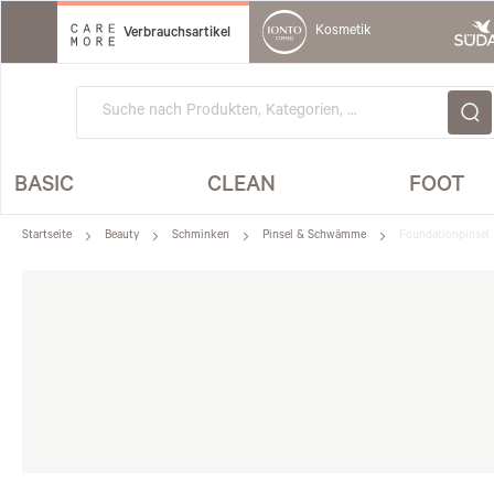
Direkt
zum
Kosmetik
Verbrauchsartikel
Inhalt
BASIC
CLEAN
FOOT
Startseite
Beauty
Schminken
Pinsel & Schwämme
Foundationpinsel