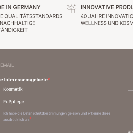
E IN GERMANY
INNOVATIVE PROD
E QUALITÄTSSTANDARDS 
40 JAHRE INNOVATIO
 NACHHALTIGE 
WELLNESS UND KOSM
TÄNDIGKEIT
re Interessensgebiete
Kosmetik
Fußpflege
Ich habe die
Datenschutzbestimmungen
gelesen und erkenne diese
ausdrücklich an.
ge