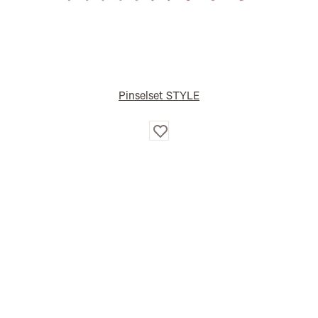
Pinselset STYLE
Auf
die
Wunschliste