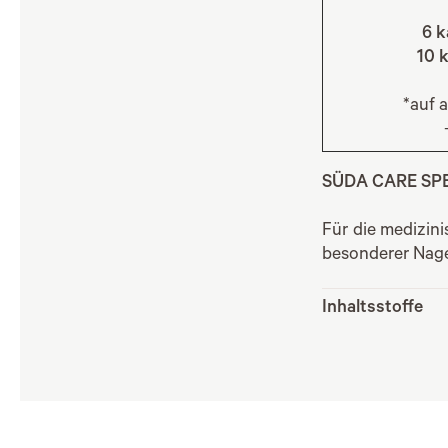
6 k
10 k
*auf 
SÜDA CARE SP
Für die medizini
besonderer Nage
Inhaltsstoffe