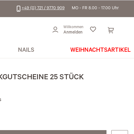
+49 (0) 721 / 9770 909
MO - FR 8.00 - 17.00 Uhr
Willkommen
Anmelden
NAILS
WEIHNACHTSARTIKEL
KGUTSCHEINE 25 STÜCK
s