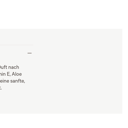
Duft nach
in E, Aloe
eine sanfte,
.