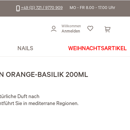
+49 (0) 721 / 9770 909
MO - FR 8.00 - 17.00 Uhr
Willkommen
Anmelden
NAILS
WEIHNACHTSARTIKEL
N ORANGE-BASILIK 200ML
türliche Duft nach
tführt Sie in mediterrane Regionen.