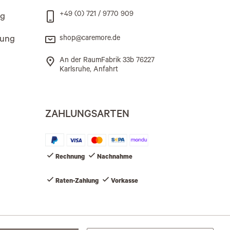
+49 (0) 721 / 9770 909
ng
rung
shop@caremore.de
An der RaumFabrik 33b 76227
Karlsruhe, Anfahrt
ZAHLUNGSARTEN
Rechnung
Nachnahme
Raten-Zahlung
Vorkasse