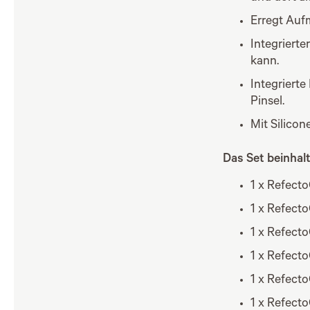
Erregt Auf
Integrierte
kann.
Integriert
Pinsel.
Mit Silicon
Das Set beinhalt
1 x Refecto
1 x Refect
1 x Refect
1 x Refect
1 x Refecto
1 x Refecto