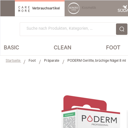
Direkt
zum
Kosmetik
Verbrauchsartikel
Inhalt
BASIC
CLEAN
FOOT
Startseite
Foot
Präparate
PODERM Gerillte, brüchige Nägel 8 ml