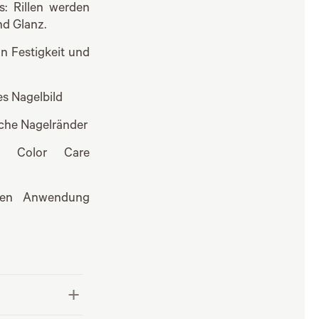
: Rillen werden
nd Glanz.
on Festigkeit und
es Nagelbild
iche Nagelränder
 Color Care
ten Anwendung