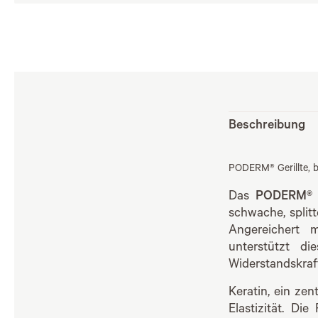
Beschreibung
PODERM® Gerillte, b
Das
PODERM® S
schwache, split
Angereichert m
unterstützt d
Widerstandskraft
Keratin, ein zen
Elastizität. Di