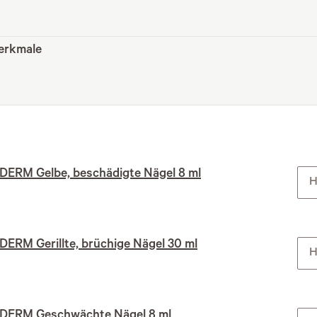
erkmale
DERM Gelbe, beschädigte Nägel 8 ml
H
ERM Gerillte, brüchige Nägel 30 ml
H
DERM Geschwächte Nägel 8 ml