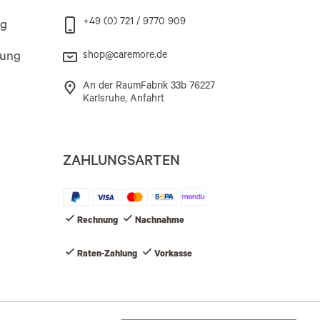
+49 (0) 721 / 9770 909
ng
rung
shop@caremore.de
An der RaumFabrik 33b 76227
Karlsruhe, Anfahrt
ZAHLUNGSARTEN
Rechnung
Nachnahme
Raten-Zahlung
Vorkasse