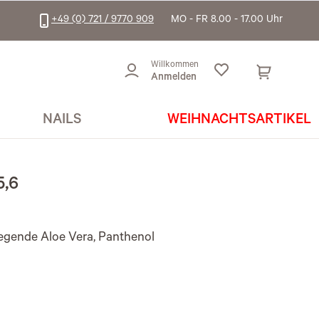
+49 (0) 721 / 9770 909
MO - FR 8.00 - 17.00 Uhr
Willkommen
Anmelden
NAILS
WEIHNACHTSARTIKEL
,6
egende Aloe Vera, Panthenol