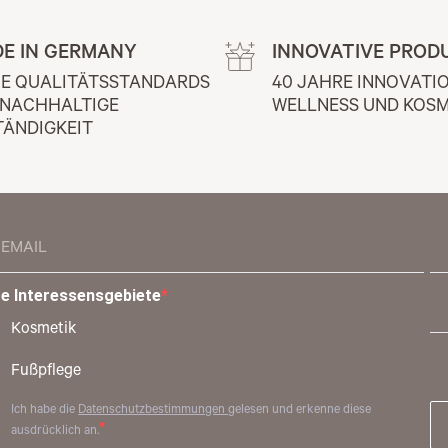
E IN GERMANY
INNOVATIVE PROD
E QUALITÄTSSTANDARDS 
40 JAHRE INNOVATIO
 NACHHALTIGE 
WELLNESS UND KOSM
TÄNDIGKEIT
re Interessensgebiete
Kosmetik
Fußpflege
Ich habe die
Datenschutzbestimmungen
gelesen und erkenne diese
ausdrücklich an.