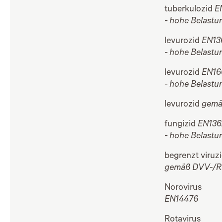
tuberkulozid
E
- hohe Belastu
levurozid
EN13
- hohe Belastu
levurozid
EN16
- hohe Belastu
levurozid
gemä
fungizid
EN136
- hohe Belastu
begrenzt viruz
gemäß DVV-/RKI
Norovirus
EN14476
Rotavirus