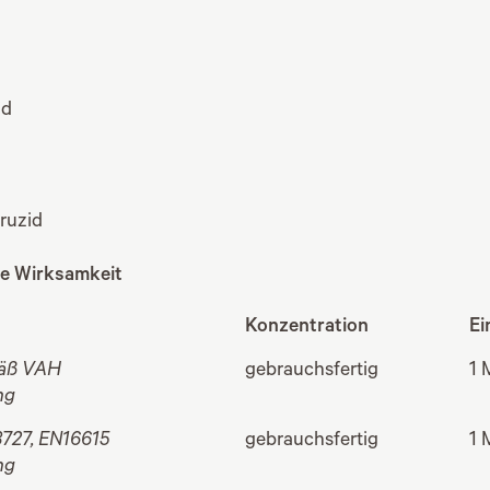
id
ruzid
he Wirksamkeit
Konzentration
Ei
äß VAH
gebrauchsfertig
1 
ng
727, EN16615
gebrauchsfertig
1 
ng