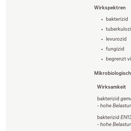
Wirkspektren
bakterizid
tuberkuloz
levurozid
fungizid
begrenzt vi
Mikrobiologisc
Wirksamkeit
bakterizid
gem
- hohe Belastu
bakterizid
EN13
- hohe Belastu