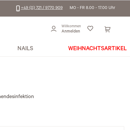
+49 (0) 721 / 9770 909
MO - FR 8.00 - 17.00 Uhr
Willkommen
Anmelden
NAILS
WEIHNACHTSARTIKEL
hendesinfektion