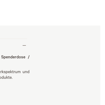
1 Spenderdose /
irkspektrum und
odukte.