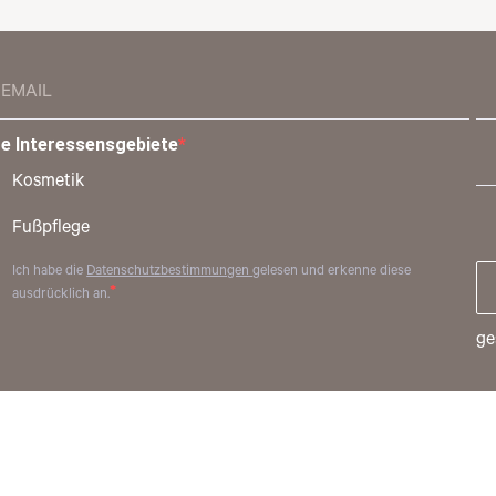
re Interessensgebiete
Kosmetik
Fußpflege
Ich habe die
Datenschutzbestimmungen
gelesen und erkenne diese
ausdrücklich an.
ge