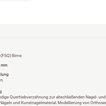
 (FSQ) Birne
6 mm
lung
n.
g
eudige Querhiebverzahnung zur abschließenden Nagel- und
 Nägeln und Kunstnagelmaterial. Modellierung von Orthose