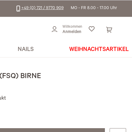
+49 (0) 721 / 9770 909
MO - FR 8.00 - 17.00 Uhr
Willkommen
Anmelden
NAILS
WEIHNACHTSARTIKEL
FSQ) BIRNE
ukt