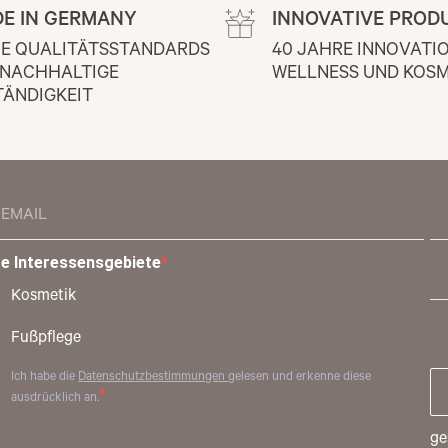
E IN GERMANY
INNOVATIVE PROD
E QUALITÄTSSTANDARDS 
40 JAHRE INNOVATIO
 NACHHALTIGE 
WELLNESS UND KOSM
TÄNDIGKEIT
re Interessensgebiete
Kosmetik
Fußpflege
Ich habe die
Datenschutzbestimmungen
gelesen und erkenne diese
ausdrücklich an.
ge