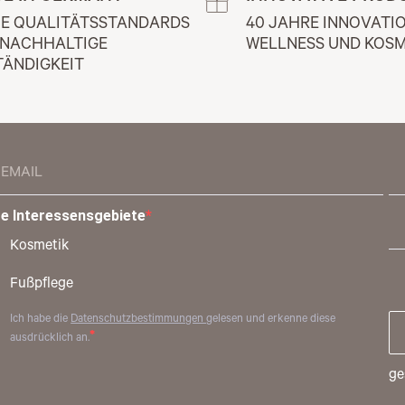
E QUALITÄTSSTANDARDS 
40 JAHRE INNOVATIO
 NACHHALTIGE 
WELLNESS UND KOSM
TÄNDIGKEIT
re Interessensgebiete
Kosmetik
Fußpflege
Ich habe die
Datenschutzbestimmungen
gelesen und erkenne diese
ausdrücklich an.
ge