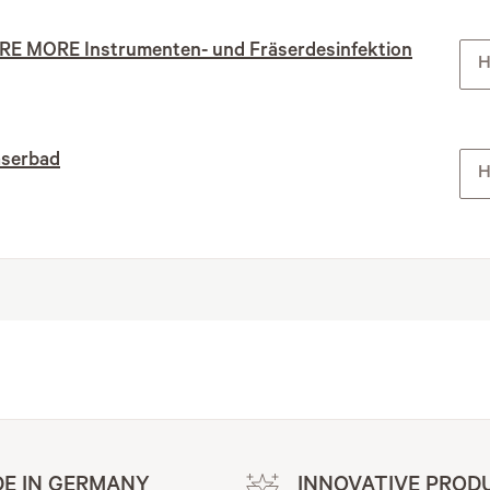
RE MORE Instrumenten- und Fräserdesinfektion
H
äserbad
H
E IN GERMANY
INNOVATIVE PROD