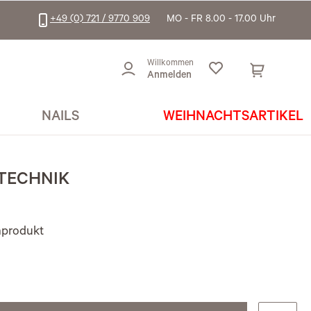
+49 (0) 721 / 9770 909
MO - FR 8.00 - 17.00 Uhr
Willkommen
Anmelden
NAILS
WEIHNACHTSARTIKEL
TECHNIK
inprodukt