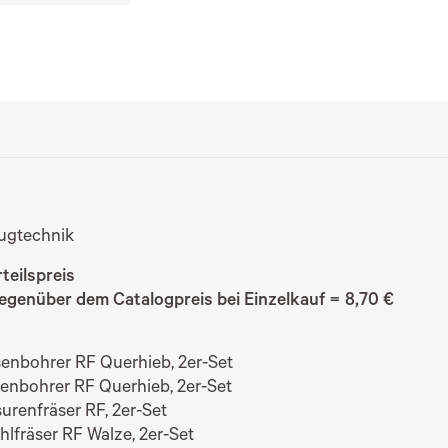
ugtechnik
rteilspreis
gegenüber dem Catalogpreis bei Einzelkauf = 8,70 €
senbohrer RF Querhieb, 2er-Set
senbohrer RF Querhieb, 2er-Set
surenfräser RF, 2er-Set
hlfräser RF Walze, 2er-Set