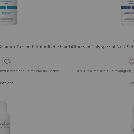
1 Schaum-Creme Empfindliche Haut
Allpresan Fuß spezial Nr. 2 
Auf
A
die
d
Wunschliste
W
hutzfunktion der Haut, Schaum-Creme
10% Urea, reduziert Hautrauigkeit
anzeigen
Me