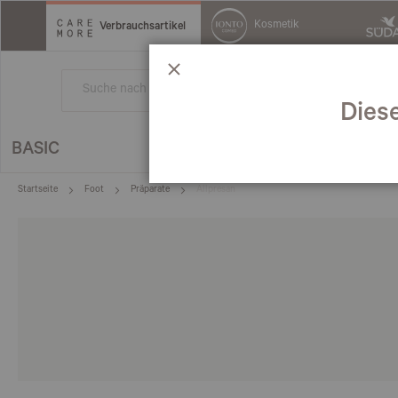
Direkt
zum
Kosmetik
Verbrauchsartikel
Inhalt
Schließen
Dies
BASIC
CLEAN
FOOT
Startseite
Foot
Präparate
Allpresan