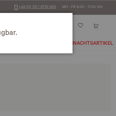
+49 (0) 721 / 9770 909
MO - FR 8.00 - 17.00 Uhr
Willkommen
Anmelden
gbar.
NAILS
WEIHNACHTSARTIKEL