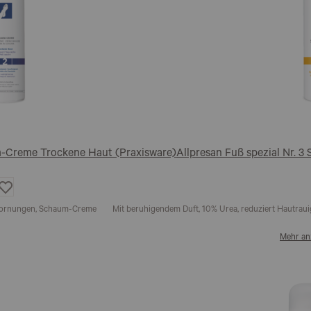
um-Creme Trockene Haut (Praxisware)
Allpresan Fuß spezial Nr. 
Auf
die
Wunschliste
erhornungen, Schaum-Creme
Mit beruhigendem Duft, 10% Urea, reduziert Hautrau
Mehr an