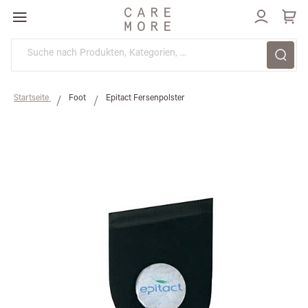
Direkt
zum
Inhalt
Startseite
Foot
Epitact Fersenpolster