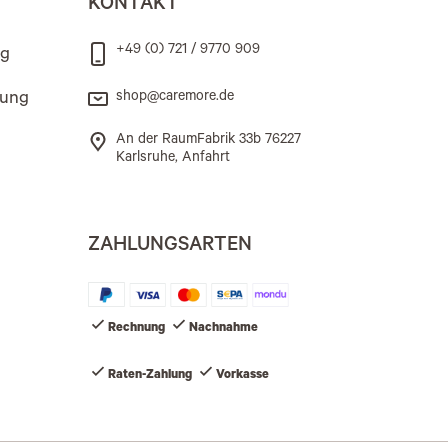
KONTAKT
+49 (0) 721 / 9770 909
ng
rung
shop@caremore.de
An der RaumFabrik 33b 76227
Karlsruhe, Anfahrt
ZAHLUNGSARTEN
Rechnung
Nachnahme
Raten-Zahlung
Vorkasse