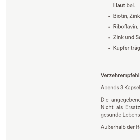
Haut
bei.
Biotin, Zin
Riboflavin,
Zink und Se
Kupfer trä
Verzehrempfeh
Abends 3 Kapsel
Die angegebene
Nicht als Ersa
gesunde Lebensw
Außerhalb der Re