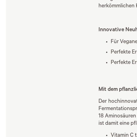
herkömmlichen K
Innovative Neu
Für Vegane
Perfekte E
Perfekte E
Mit dem pflanzl
Der hochinnovat
Fermentationspr
18 Aminosäuren 
ist damit eine p
Vitamin C t