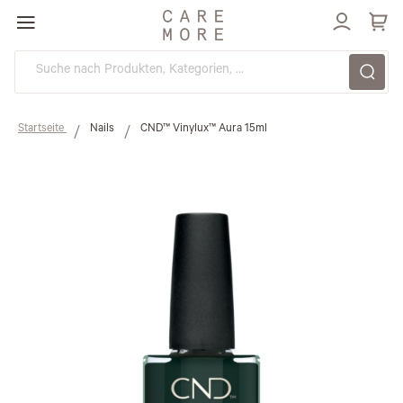
Direkt
zum
Inhalt
Startseite
Nails
CND™ Vinylux™ Aura 15ml