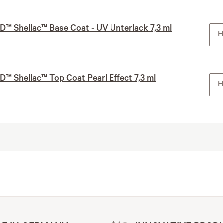
™ Shellac™ Base Coat - UV Unterlack 7,3 ml
H
™ Shellac™ Top Coat Pearl Effect 7,3 ml
H