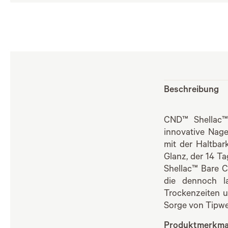
Beschreibung
CND™ Shellac™ 
innovative Nag
mit der Haltbar
Glanz, der 14 T
Shellac™ Bare Ch
die dennoch l
Trockenzeiten u
Sorge von Tipwe
Produktmerkma