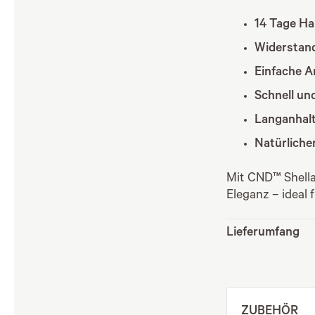
14 Tage Hal
Widerstand
Einfache 
Schnell und
Langanhal
Natürliche
Mit CND™ Shella
Eleganz – ideal 
Lieferumfang
ZUBEHÖR