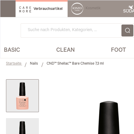
Direkt
zum
Kosmetik
Verbrauchsartikel
Inhalt
BASIC
CLEAN
FOOT
Startseite
Nails
CND™ Shellac™ Bare Chemise 7,3 ml