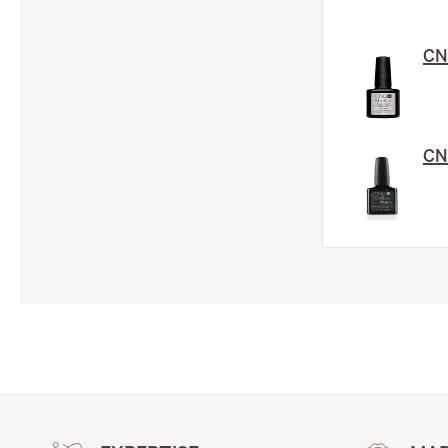
CND
CND