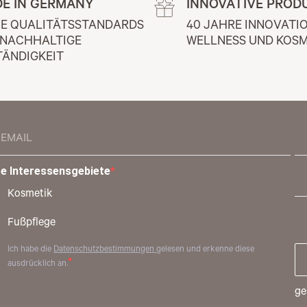
E IN GERMANY
INNOVATIVE PROD
E QUALITÄTSSTANDARDS 
40 JAHRE INNOVATIO
 NACHHALTIGE 
WELLNESS UND KOSM
TÄNDIGKEIT
re Interessensgebiete
Kosmetik
Fußpflege
Ich habe die
Datenschutzbestimmungen
gelesen und erkenne diese
ausdrücklich an.
ge