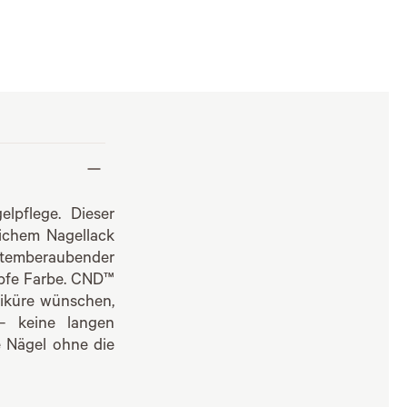
lpflege. Dieser
ichem Nagellack
 atemberaubender
mpfe Farbe. CND™
aniküre wünschen,
– keine langen
e Nägel ohne die