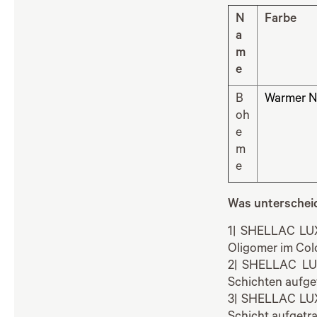
N
Farbe
a
m
e
B
Warmer N
oh
e
m
e
Was untersche
1| SHELLAC LUX
Oligomer im Col
2| SHELLAC LUX
Schichten aufge
3| SHELLAC LUX