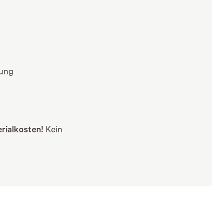
dung
rialkosten!
Kein