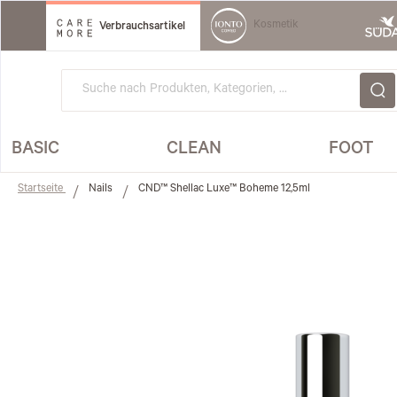
Direkt
zum
Kosmetik
Verbrauchsartikel
Inhalt
BASIC
CLEAN
FOOT
Startseite
Nails
CND™ Shellac Luxe™ Boheme 12,5ml