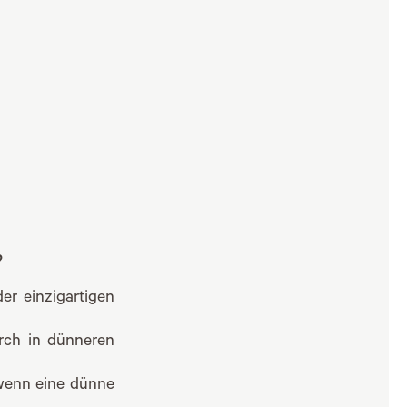
?
r einzigartigen
rch in dünneren
wenn eine dünne