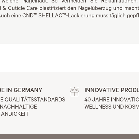
e weiche Nagelhaut. So vermeiden Sie Reklamationen
& Cuticle Care plastifiziert den Nagelüberzug und macht 
 Auch eine CND™ SHELLAC™-Lackierung muss täglich gepfl
E IN GERMANY
INNOVATIVE PROD
E QUALITÄTSSTANDARDS 
40 JAHRE INNOVATIO
 NACHHALTIGE 
WELLNESS UND KOSM
TÄNDIGKEIT