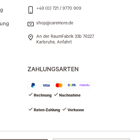
+49 (0) 721 / 9770 909
ng
rung
shop@caremore.de
An der RaumFabrik 33b 76227
Karlsruhe, Anfahrt
ZAHLUNGSARTEN
Rechnung
Nachnahme
Raten-Zahlung
Vorkasse