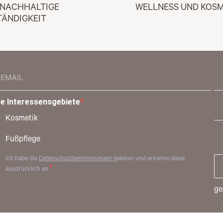
 NACHHALTIGE 
WELLNESS UND KOSM
TÄNDIGKEIT
re Interessensgebiete
Kosmetik
Fußpflege
Ich habe die
Datenschutzbestimmungen
gelesen und erkenne diese
ausdrücklich an.
ge