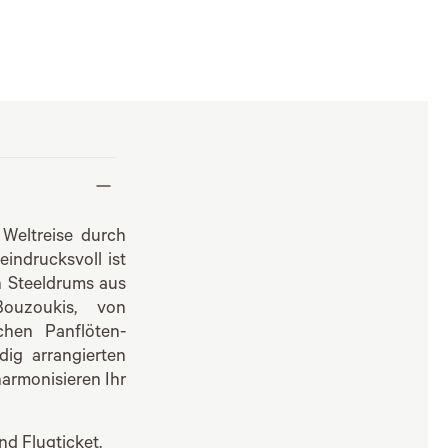
 Weltreise durch
indrucksvoll ist
n Steeldrums aus
Bouzoukis, von
chen Panflöten-
ig arrangierten
armonisieren Ihr
d Flugticket.