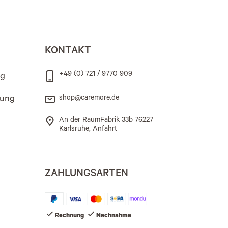
KONTAKT
+49 (0) 721 / 9770 909
ng
rung
shop@caremore.de
An der RaumFabrik 33b 76227
Karlsruhe, Anfahrt
ZAHLUNGSARTEN
Rechnung
Nachnahme